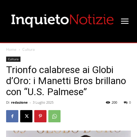
Home
Cultura
Cultura
Trionfo calabrese ai Globi
d’Oro: i Manetti Bros brillano
con “U.S. Palmese”
Di
redazione
-
3 Luglio 2025
200
0