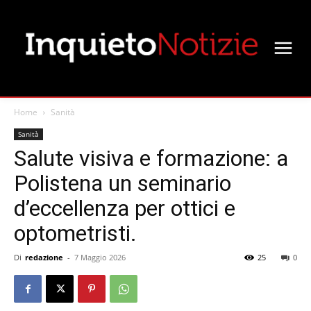
Home
Sanità
Sanità
Salute visiva e formazione: a
Polistena un seminario
d’eccellenza per ottici e
optometristi.
Di
redazione
-
7 Maggio 2026
25
0