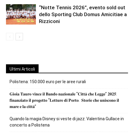
“Notte Tennis 2026”, evento sold out
dello Sporting Club Domus Amicitiae a
Rizziconi
Ultimi Articoli
Polistena: 150.000 euro per le aree rurali
𝐆𝐢𝐨𝐢𝐚 𝐓𝐚𝐮𝐫𝐨 𝐯𝐢𝐧𝐜𝐞 𝐢𝐥 𝐁𝐚𝐧𝐝𝐨 𝐧𝐚𝐳𝐢𝐨𝐧𝐚𝐥𝐞 “𝐂𝐢𝐭𝐭𝐚̀ 𝐜𝐡𝐞 𝐋𝐞𝐠𝐠𝐞” 𝟐𝟎𝟐𝟓:
𝐟𝐢𝐧𝐚𝐧𝐳𝐢𝐚𝐭𝐨 𝐢𝐥 𝐩𝐫𝐨𝐠𝐞𝐭𝐭𝐨 “𝐋𝐞𝐭𝐭𝐮𝐫𝐞 𝐝𝐢 𝐏𝐨𝐫𝐭𝐨. 𝐒𝐭𝐨𝐫𝐢𝐞 𝐜𝐡𝐞 𝐮𝐧𝐢𝐬𝐜𝐨𝐧𝐨 𝐢𝐥
𝐦𝐚𝐫𝐞 𝐞 𝐥𝐚 𝐜𝐢𝐭𝐭𝐚̀”
Quando la magia Disney si veste di jazz: Valentina Gullace in
concerto a Polistena