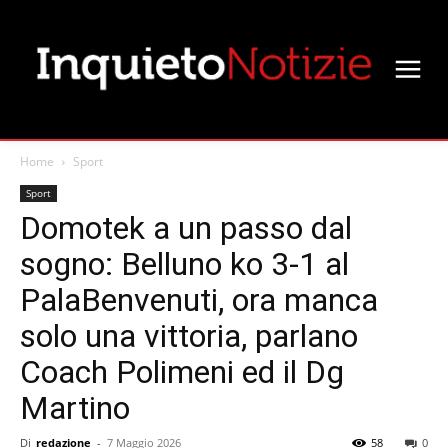
Home
Sport
Sport
Domotek a un passo dal
sogno: Belluno ko 3-1 al
PalaBenvenuti, ora manca
solo una vittoria, parlano
Coach Polimeni ed il Dg
Martino
Di
redazione
-
7 Maggio 2026
58
0