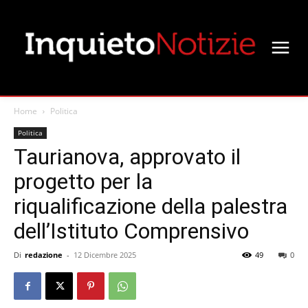
Home
Politica
Politica
Taurianova, approvato il
progetto per la
riqualificazione della palestra
dell’Istituto Comprensivo
Di
redazione
-
12 Dicembre 2025
49
0