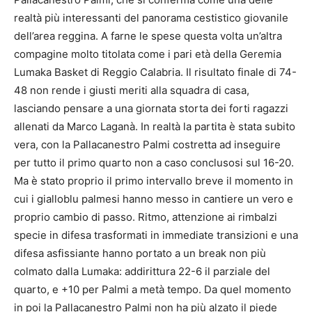
realtà più interessanti del panorama cestistico giovanile
dell’area reggina. A farne le spese questa volta un’altra
compagine molto titolata come i pari età della Geremia
Lumaka Basket di Reggio Calabria. Il risultato finale di 74-
48 non rende i giusti meriti alla squadra di casa,
lasciando pensare a una giornata storta dei forti ragazzi
allenati da Marco Laganà. In realtà la partita è stata subito
vera, con la Pallacanestro Palmi costretta ad inseguire
per tutto il primo quarto non a caso conclusosi sul 16-20.
Ma è stato proprio il primo intervallo breve il momento in
cui i gialloblu palmesi hanno messo in cantiere un vero e
proprio cambio di passo. Ritmo, attenzione ai rimbalzi
specie in difesa trasformati in immediate transizioni e una
difesa asfissiante hanno portato a un break non più
colmato dalla Lumaka: addirittura 22-6 il parziale del
quarto, e +10 per Palmi a metà tempo. Da quel momento
in poi la Pallacanestro Palmi non ha più alzato il piede