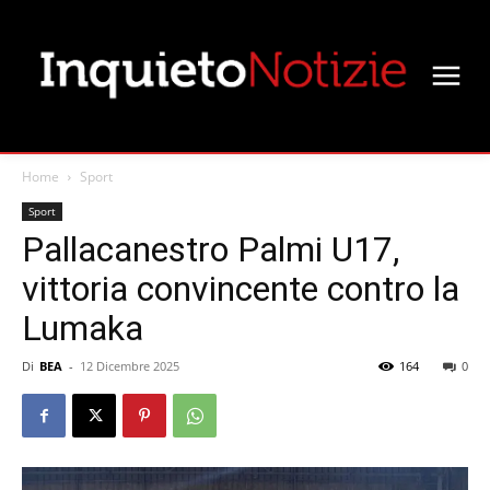
Home
Sport
Sport
Pallacanestro Palmi U17,
vittoria convincente contro la
Lumaka
Di
BEA
-
12 Dicembre 2025
164
0