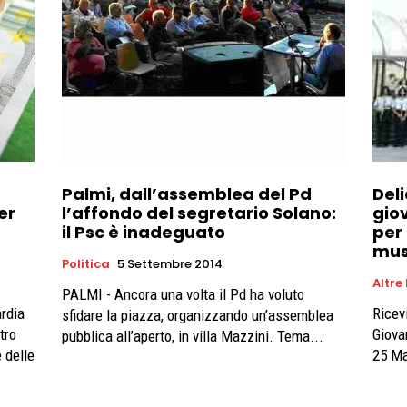
Palmi, dall’assemblea del Pd
Del
er
l’affondo del segretario Solano:
gio
il Psc è inadeguato
per 
mus
Politica
5 Settembre 2014
Altre
PALMI - Ancora una volta il Pd ha voluto
ardia
Ricev
sfidare la piazza, organizzando un’assemblea
tro
Giovan
pubblica all’aperto, in villa Mazzini. Tema...
 delle
25 Ma