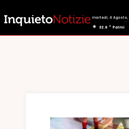
martedì, 4 Agosto,
C
32.6
Palmi