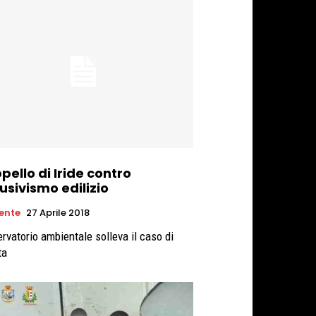
pello di Iride contro
usivismo edilizio
ente
27 Aprile 2018
ervatorio ambientale solleva il caso di
ta