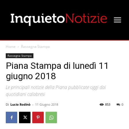
Home
Rassegna Stampa
Rassegna Stampa
Piana Stampa di lunedì 11
giugno 2018
Le principali notizie della Piana pubblicate oggi dai
quotidiani calabresi
Di
Lucio Rodinò
-
11 Giugno 2018
853
0