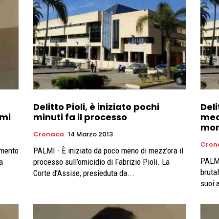
Delitto Pioli, è iniziato pochi
Deli
lmi
minuti fa il processo
medi
mor
Cronaca
14 Marzo 2013
Cron
imento
PALMI - È iniziato da poco meno di mezz’ora il
PALMI
a
processo sull’omicidio di Fabrizio Pioli. La
bruta
Corte d’Assise, presieduta da...
suoi 