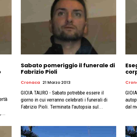
Sabato pomeriggio il funerale di
Ese
o
Fabrizio Pioli
corp
Cronaca
21 Marzo 2013
Cron
GIOIA TAURO - Sabato potrebbe essere il
GIOIA
ertà
giorno in cui verranno celebrati i funerali di
autop
Fabrizio Pioli. Terminata l'autopsia sul...
dal m
...