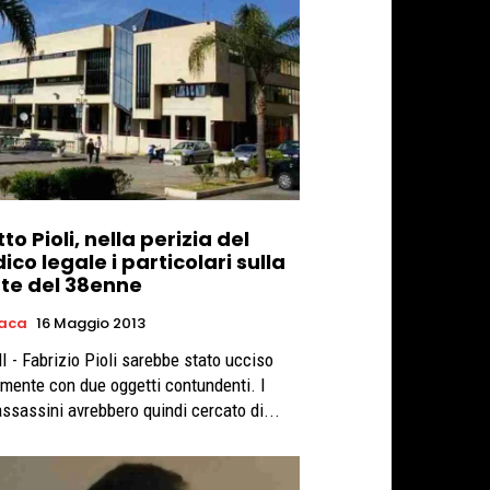
tto Pioli, nella perizia del
co legale i particolari sulla
te del 38enne
aca
16 Maggio 2013
 - Fabrizio Pioli sarebbe stato ucciso
lmente con due oggetti contundenti. I
assassini avrebbero quindi cercato di...