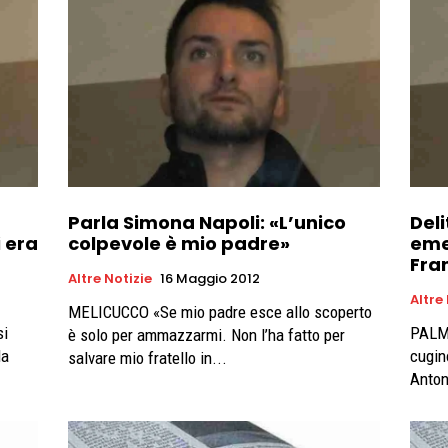
Parla Simona Napoli: «L’unico
Deli
i era
colpevole è mio padre»
eme
Fra
Altre Notizie
16 Maggio 2012
Altre
MELICUCCO «Se mio padre esce allo scoperto
si
PALMI
è solo per ammazzarmi. Non l’ha fatto per
la
cugin
salvare mio fratello in...
Antoni