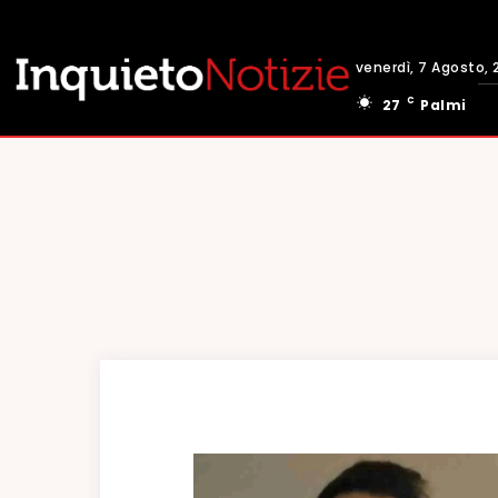
venerdì, 7 Agosto, 
C
27
Palmi