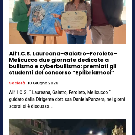
All’I.C.S. Laureana–Galatro–Feroleto–
Melicucco due giornate dedicate a
bullismo e cyberbullismo: premiati gli
studenti del concorso “Eplibriamoci”
Società
10 Giugno 2026
All’ I.C.S. “ Laureana, Galatro, Feroleto, Melicucco “
guidato dalla Dirigente dott.ssa DanielaPanzera, nei giorni
scorsi si è discusso...