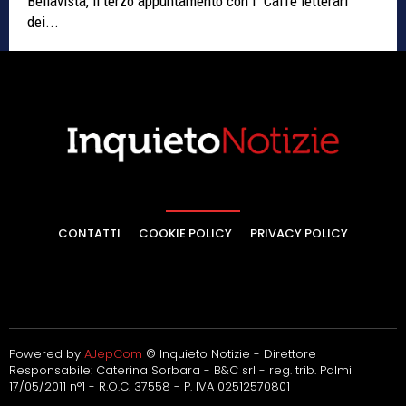
Bellavista, il terzo appuntamento con i "Caffè letterari
dei...
CONTATTI
COOKIE POLICY
PRIVACY POLICY
Powered by
AJepCom
© Inquieto Notizie - Direttore
Responsabile: Caterina Sorbara - B&C srl - reg. trib. Palmi
17/05/2011 n°1 - R.O.C. 37558 - P. IVA 02512570801