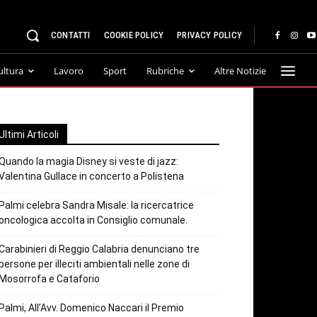
CONTATTI
COOKIE POLICY
PRIVACY POLICY
ultura
Lavoro
Sport
Rubriche
Altre Notizie
Ultimi Articoli
Quando la magia Disney si veste di jazz:
Valentina Gullace in concerto a Polistena
Palmi celebra Sandra Misale: la ricercatrice
oncologica accolta in Consiglio comunale.
Carabinieri di Reggio Calabria denunciano tre
persone per illeciti ambientali nelle zone di
Mosorrofa e Cataforio
Palmi, All’Avv. Domenico Naccari il Premio