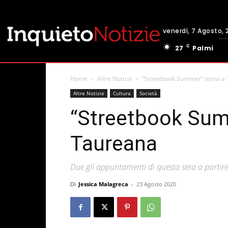
venerdì, 7 Agosto, 
C
27
Palmi
Home
Altre Notizie
“Streetbook Summer” torna a
Altre Notizie
Cultura
Società
“Streetbook Sum
Taureana
Due gli appuntamenti di questa sera a partir
Di
Jessica Malagreca
-
23 Agosto 2020