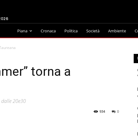
2026
Piana
Cronaca
Politica
Società
Ambiente
C
 Taureana
mer” torna a
e dalle 20e30
934
0