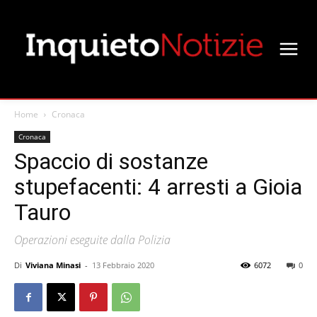
Home
Cronaca
Cronaca
Spaccio di sostanze
stupefacenti: 4 arresti a Gioia
Tauro
Operazioni eseguite dalla Polizia
Di
Viviana Minasi
-
13 Febbraio 2020
6072
0