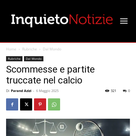
Home
Rubriche
Dal Mondo
Rubriche
Dal Mondo
Scommesse e partite
truccate nel calcio
Di
Parand Azizi
-
6 Maggio 2025
321
0