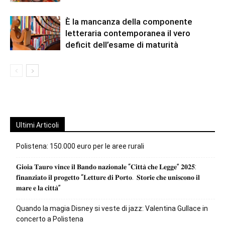
È la mancanza della componente
letteraria contemporanea il vero
deficit dell’esame di maturità
Ultimi Articoli
Polistena: 150.000 euro per le aree rurali
𝐆𝐢𝐨𝐢𝐚 𝐓𝐚𝐮𝐫𝐨 𝐯𝐢𝐧𝐜𝐞 𝐢𝐥 𝐁𝐚𝐧𝐝𝐨 𝐧𝐚𝐳𝐢𝐨𝐧𝐚𝐥𝐞 “𝐂𝐢𝐭𝐭𝐚̀ 𝐜𝐡𝐞 𝐋𝐞𝐠𝐠𝐞” 𝟐𝟎𝟐𝟓:
𝐟𝐢𝐧𝐚𝐧𝐳𝐢𝐚𝐭𝐨 𝐢𝐥 𝐩𝐫𝐨𝐠𝐞𝐭𝐭𝐨 “𝐋𝐞𝐭𝐭𝐮𝐫𝐞 𝐝𝐢 𝐏𝐨𝐫𝐭𝐨. 𝐒𝐭𝐨𝐫𝐢𝐞 𝐜𝐡𝐞 𝐮𝐧𝐢𝐬𝐜𝐨𝐧𝐨 𝐢𝐥
𝐦𝐚𝐫𝐞 𝐞 𝐥𝐚 𝐜𝐢𝐭𝐭𝐚̀”
Quando la magia Disney si veste di jazz: Valentina Gullace in
concerto a Polistena