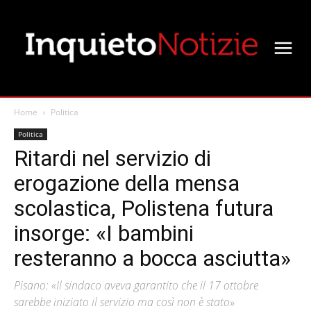
Home
Politica
Politica
Ritardi nel servizio di
erogazione della mensa
scolastica, Polistena futura
insorge: «I bambini
resteranno a bocca asciutta»
Pisano: «Il sindaco aveva garantito che il 17 ottobre
sarebbe iniziato il servizio ma così non è stato»