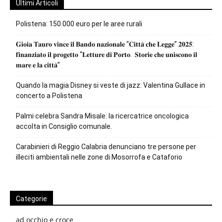
Ultimi Articoli
Polistena: 150.000 euro per le aree rurali
𝐆𝐢𝐨𝐢𝐚 𝐓𝐚𝐮𝐫𝐨 𝐯𝐢𝐧𝐜𝐞 𝐢𝐥 𝐁𝐚𝐧𝐝𝐨 𝐧𝐚𝐳𝐢𝐨𝐧𝐚𝐥𝐞 “𝐂𝐢𝐭𝐭𝐚̀ 𝐜𝐡𝐞 𝐋𝐞𝐠𝐠𝐞” 𝟐𝟎𝟐𝟓:
𝐟𝐢𝐧𝐚𝐧𝐳𝐢𝐚𝐭𝐨 𝐢𝐥 𝐩𝐫𝐨𝐠𝐞𝐭𝐭𝐨 “𝐋𝐞𝐭𝐭𝐮𝐫𝐞 𝐝𝐢 𝐏𝐨𝐫𝐭𝐨. 𝐒𝐭𝐨𝐫𝐢𝐞 𝐜𝐡𝐞 𝐮𝐧𝐢𝐬𝐜𝐨𝐧𝐨 𝐢𝐥
𝐦𝐚𝐫𝐞 𝐞 𝐥𝐚 𝐜𝐢𝐭𝐭𝐚̀”
Quando la magia Disney si veste di jazz: Valentina Gullace in
concerto a Polistena
Palmi celebra Sandra Misale: la ricercatrice oncologica
accolta in Consiglio comunale.
Carabinieri di Reggio Calabria denunciano tre persone per
illeciti ambientali nelle zone di Mosorrofa e Cataforio
Categorie
ad occhio e croce