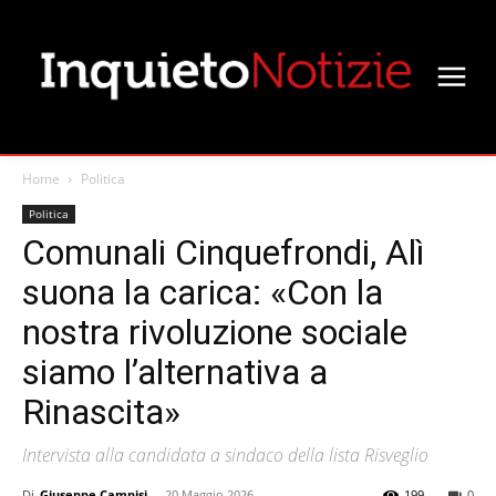
Home
Politica
Politica
Comunali Cinquefrondi, Alì
suona la carica: «Con la
nostra rivoluzione sociale
siamo l’alternativa a
Rinascita»
Intervista alla candidata a sindaco della lista Risveglio
Di
Giuseppe Campisi
-
20 Maggio 2026
199
0