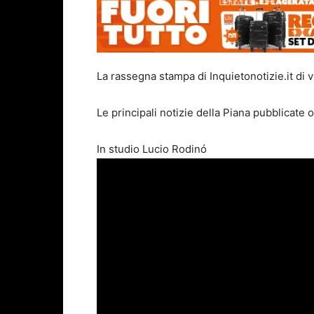
La rassegna stampa di Inquietonotizie.it di
Le principali notizie della Piana pubblicate o
In studio Lucio Rodinó