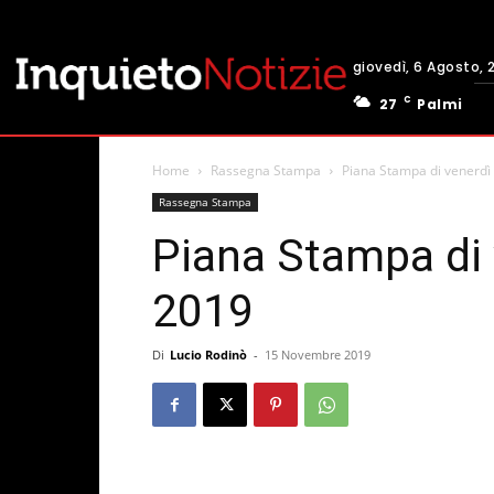
giovedì, 6 Agosto, 
C
27
Palmi
Home
Rassegna Stampa
Piana Stampa di venerd
Rassegna Stampa
Piana Stampa di
2019
Di
Lucio Rodinò
-
15 Novembre 2019