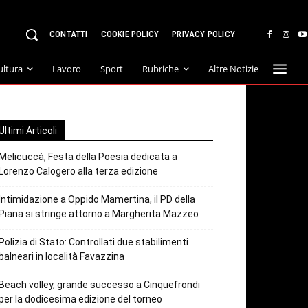
CONTATTI
COOKIE POLICY
PRIVACY POLICY
ultura
Lavoro
Sport
Rubriche
Altre Notizie
Ultimi Articoli
Melicuccà, Festa della Poesia dedicata a
Lorenzo Calogero alla terza edizione
Intimidazione a Oppido Mamertina, il PD della
Piana si stringe attorno a Margherita Mazzeo
Polizia di Stato: Controllati due stabilimenti
balneari in località Favazzina
Beach volley, grande successo a Cinquefrondi
per la dodicesima edizione del torneo