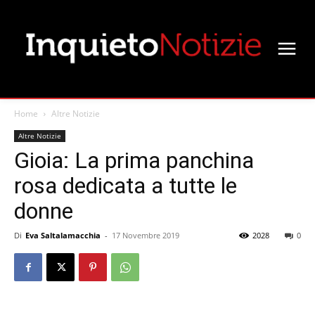
Home
Altre Notizie
Altre Notizie
Gioia: La prima panchina
rosa dedicata a tutte le
donne
Di
Eva Saltalamacchia
-
17 Novembre 2019
2028
0