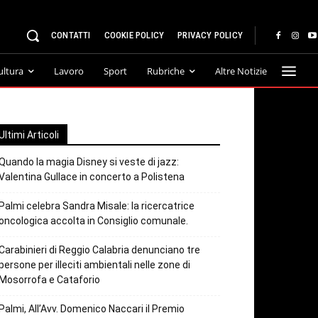
CONTATTI
COOKIE POLICY
PRIVACY POLICY
ultura
Lavoro
Sport
Rubriche
Altre Notizie
Ultimi Articoli
Quando la magia Disney si veste di jazz:
Valentina Gullace in concerto a Polistena
Palmi celebra Sandra Misale: la ricercatrice
oncologica accolta in Consiglio comunale.
Carabinieri di Reggio Calabria denunciano tre
persone per illeciti ambientali nelle zone di
Mosorrofa e Cataforio
Palmi, All’Avv. Domenico Naccari il Premio