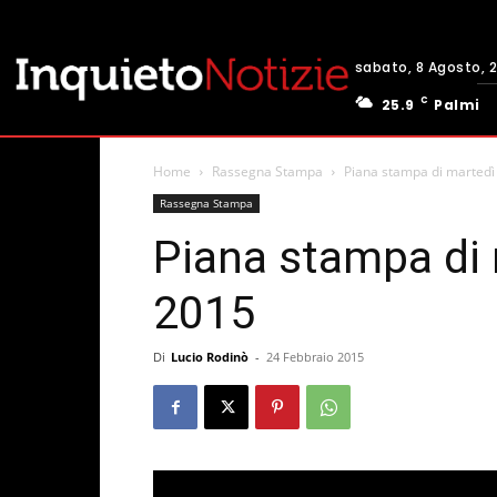
sabato, 8 Agosto, 
C
25.9
Palmi
Home
Rassegna Stampa
Piana stampa di martedì
Rassegna Stampa
Piana stampa di 
2015
Di
Lucio Rodinò
-
24 Febbraio 2015