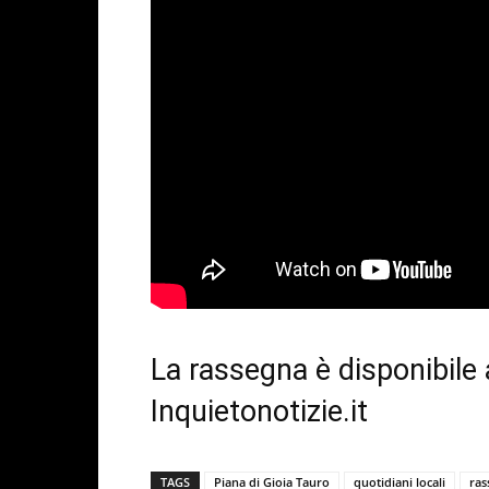
La rassegna è disponibile
Inquietonotizie.it
TAGS
Piana di Gioia Tauro
quotidiani locali
ras