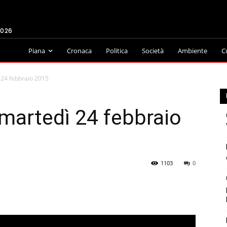
2026
Piana
Cronaca
Politica
Società
Ambiente
C
 24 febbraio 2015
martedì 24 febbraio
1103
0