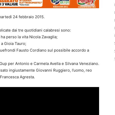
martedì 24 febbraio 2015.
blicate dai tre quotidiani calabresi sono:
i ha perso la vita Nicola Zavaglia;
a a Gioia Tauro;
nquefrondi Fausto Cordiano sul possibile accordo a
l Gup per Antonio e Carmela Avella e Silvana Veneziano.
usato ingiustamente Giovanni Ruggiero, l’uomo, reo
ma Francesca Agresta.