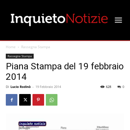
Home
Rassegna Stampa
Rassegna Stampa
Piana Stampa del 19 febbraio
2014
Di
Lucio Rodinò
-
19 Febbraio 2014
628
0