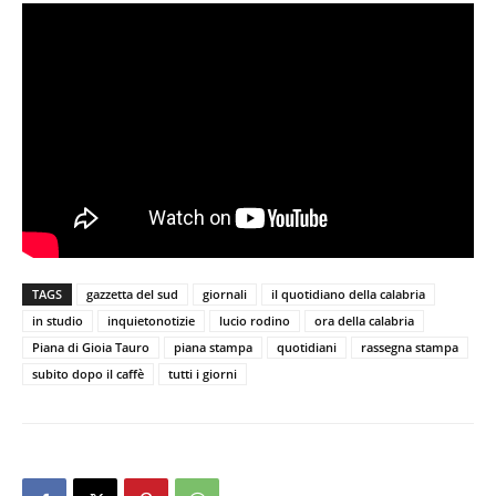
TAGS
gazzetta del sud
giornali
il quotidiano della calabria
in studio
inquietonotizie
lucio rodino
ora della calabria
Piana di Gioia Tauro
piana stampa
quotidiani
rassegna stampa
subito dopo il caffè
tutti i giorni