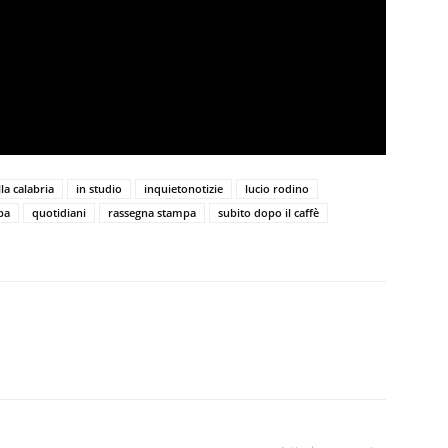
la calabria
in studio
inquietonotizie
lucio rodino
pa
quotidiani
rassegna stampa
subito dopo il caffè