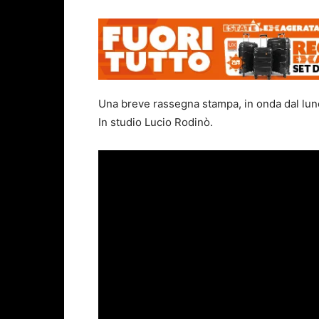
Una breve rassegna stampa, in onda dal luned
In studio Lucio Rodinò.