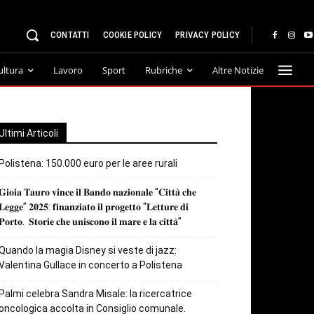
CONTATTI
COOKIE POLICY
PRIVACY POLICY
ultura
Lavoro
Sport
Rubriche
Altre Notizie
Ultimi Articoli
Polistena: 150.000 euro per le aree rurali
𝐆𝐢𝐨𝐢𝐚 𝐓𝐚𝐮𝐫𝐨 𝐯𝐢𝐧𝐜𝐞 𝐢𝐥 𝐁𝐚𝐧𝐝𝐨 𝐧𝐚𝐳𝐢𝐨𝐧𝐚𝐥𝐞 “𝐂𝐢𝐭𝐭𝐚̀ 𝐜𝐡𝐞
𝐋𝐞𝐠𝐠𝐞” 𝟐𝟎𝟐𝟓: 𝐟𝐢𝐧𝐚𝐧𝐳𝐢𝐚𝐭𝐨 𝐢𝐥 𝐩𝐫𝐨𝐠𝐞𝐭𝐭𝐨 “𝐋𝐞𝐭𝐭𝐮𝐫𝐞 𝐝𝐢
𝐏𝐨𝐫𝐭𝐨. 𝐒𝐭𝐨𝐫𝐢𝐞 𝐜𝐡𝐞 𝐮𝐧𝐢𝐬𝐜𝐨𝐧𝐨 𝐢𝐥 𝐦𝐚𝐫𝐞 𝐞 𝐥𝐚 𝐜𝐢𝐭𝐭𝐚̀”
Quando la magia Disney si veste di jazz:
Valentina Gullace in concerto a Polistena
Palmi celebra Sandra Misale: la ricercatrice
oncologica accolta in Consiglio comunale.