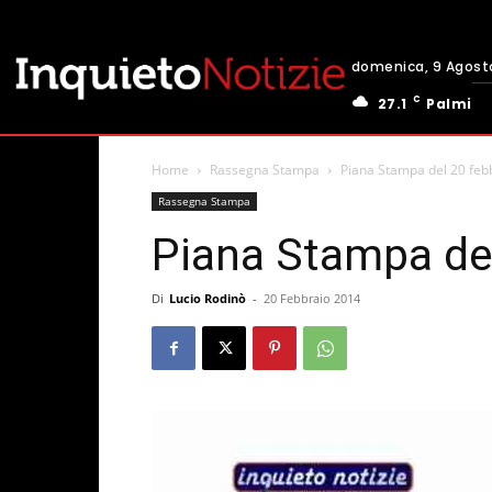
domenica, 9 Agost
C
27.1
Palmi
Home
Rassegna Stampa
Piana Stampa del 20 feb
Rassegna Stampa
Piana Stampa de
Di
Lucio Rodinò
-
20 Febbraio 2014