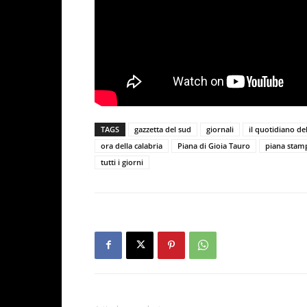
TAGS
gazzetta del sud
giornali
il quotidiano del
ora della calabria
Piana di Gioia Tauro
piana stam
tutti i giorni