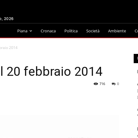
o, 2026
Piana
Cronaca
Politica
Società
Ambiente
C
braio 2014
l 20 febbraio 2014
716
0