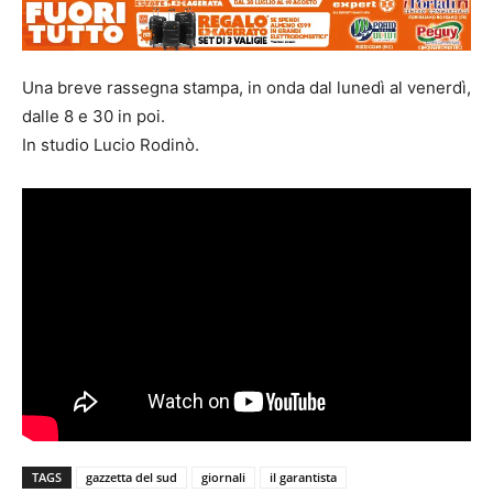
Una breve rassegna stampa, in onda dal lunedì al venerdì,
dalle 8 e 30 in poi.
In studio Lucio Rodinò.
TAGS
gazzetta del sud
giornali
il garantista