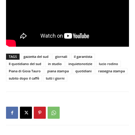
TAGS
gazzetta del sud
giornali
il garantista
Il quotidiano del sud
in studio
inquietonotizie
lucio rodino
Piana di Gioia Tauro
piana stampa
quotidiani
rassegna stampa
subito dopo il caffè
tutti i giorni