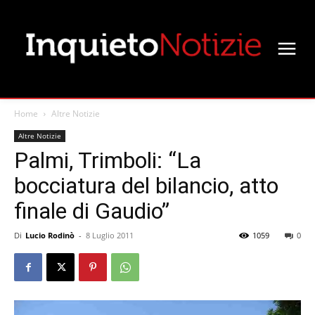
Home
Altre Notizie
Altre Notizie
Palmi, Trimboli: “La
bocciatura del bilancio, atto
finale di Gaudio”
Di
Lucio Rodinò
-
8 Luglio 2011
1059
0