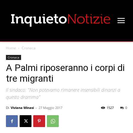
Home
Cronaca
Cronaca
A Palmi riposeranno i corpi di
tre migranti
Il sindaco: "Non potevamo rimanere insensibili dinanzi a
questo dramma"
Di
Viviana Minasi
-
27 Maggio 2017
1527
0