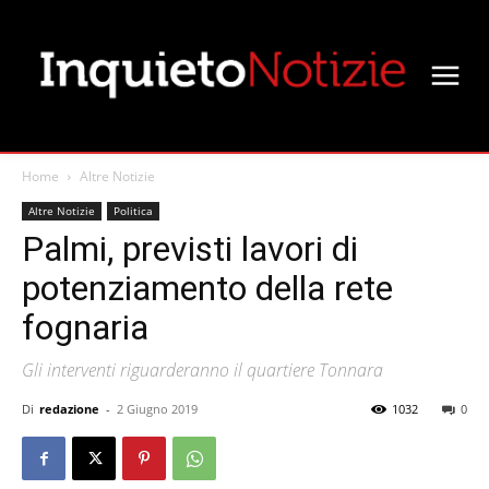
Home
Altre Notizie
Altre Notizie
Politica
Palmi, previsti lavori di
potenziamento della rete
fognaria
Gli interventi riguarderanno il quartiere Tonnara
Di
redazione
-
2 Giugno 2019
1032
0