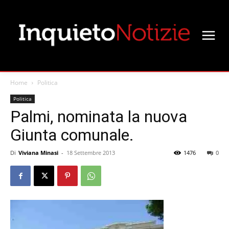
Home
Politica
Politica
Palmi, nominata la nuova
Giunta comunale.
Di
Viviana Minasi
-
18 Settembre 2013
1476
0