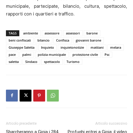
municipale, partecipate, bilancio, cultura, spettacolo,
rapporti con i quartieri e traffico.
TAGS
ambiente
assessore
assessori
barone
beni confiscati
bilancio
Confisca
giovanni barone
Giuseppe Saletta
Inquieto
inquietonotizie
mattiani
melara
pace
palmi
polizia municipale
protezione civile
Psc
saletta
Sindaco
spettacolo
Turismo
Articolo precedente
Articolo successivo
Sbarcheranno a Gioia i 284
Profughi eritrei a Gioia: il video