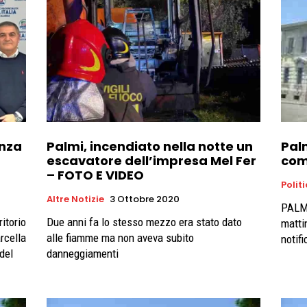
enza
Palmi, incendiato nella notte un
Pal
escavatore dell’impresa Mel Fer
com
– FOTO E VIDEO
Polit
Altre Notizie
3 Ottobre 2020
PALMI
ritorio
Due anni fa lo stesso mezzo era stato dato
matti
rcella
alle fiamme ma non aveva subito
notifi
del
danneggiamenti