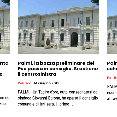
enta
Palmi, la bozza preliminare del
Palm
Psc passa in consiglio. Si astiene
sch
o
il centrosinistra
Polit
Politica
14 Giugno 2013
PALMI
PALMI - Un Tapiro d’oro, auto-consegnatosi dal
econo
one ed
sindaco Giovanni Barone, ha aperto il consiglio
attrav
tano
comunale di ieri sera. Il primo...