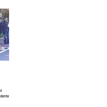
il
idente