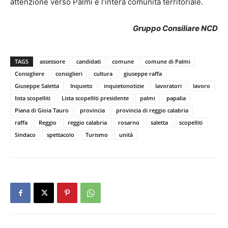
attenzione verso Palmi e l’intera comunità territoriale.
Gruppo Consiliare NCD
TAGS
assessore
candidati
comune
comune di Palmi
Consigliere
consiglieri
cultura
giuseppe raffa
Giuseppe Saletta
Inquieto
inquietonotizie
lavoratori
lavoro
lista scopelliti
Lista scopelliti presidente
palmi
papalia
Piana di Gioia Tauro
provincia
provincia di reggio calabria
raffa
Reggio
reggio calabria
rosarno
saletta
scopelliti
Sindaco
spettacolo
Turismo
unità