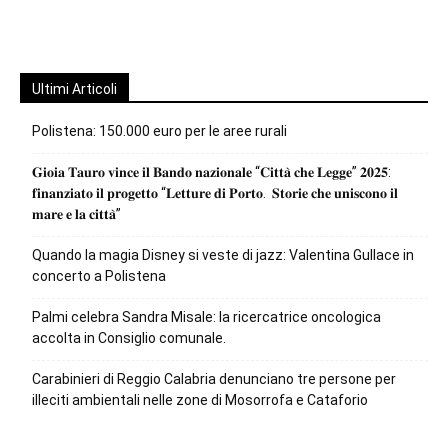
Ultimi Articoli
Polistena: 150.000 euro per le aree rurali
𝐆𝐢𝐨𝐢𝐚 𝐓𝐚𝐮𝐫𝐨 𝐯𝐢𝐧𝐜𝐞 𝐢𝐥 𝐁𝐚𝐧𝐝𝐨 𝐧𝐚𝐳𝐢𝐨𝐧𝐚𝐥𝐞 “𝐂𝐢𝐭𝐭𝐚̀ 𝐜𝐡𝐞 𝐋𝐞𝐠𝐠𝐞” 𝟐𝟎𝟐𝟓:
𝐟𝐢𝐧𝐚𝐧𝐳𝐢𝐚𝐭𝐨 𝐢𝐥 𝐩𝐫𝐨𝐠𝐞𝐭𝐭𝐨 “𝐋𝐞𝐭𝐭𝐮𝐫𝐞 𝐝𝐢 𝐏𝐨𝐫𝐭𝐨. 𝐒𝐭𝐨𝐫𝐢𝐞 𝐜𝐡𝐞 𝐮𝐧𝐢𝐬𝐜𝐨𝐧𝐨 𝐢𝐥
𝐦𝐚𝐫𝐞 𝐞 𝐥𝐚 𝐜𝐢𝐭𝐭𝐚̀”
Quando la magia Disney si veste di jazz: Valentina Gullace in
concerto a Polistena
Palmi celebra Sandra Misale: la ricercatrice oncologica
accolta in Consiglio comunale.
Carabinieri di Reggio Calabria denunciano tre persone per
illeciti ambientali nelle zone di Mosorrofa e Cataforio