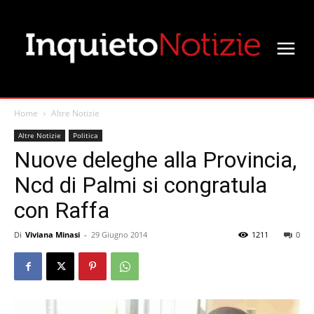
Home
Altre Notizie
Altre Notizie
Politica
Nuove deleghe alla Provincia,
Ncd di Palmi si congratula
con Raffa
Di
Viviana Minasi
-
29 Giugno 2014
1211
0