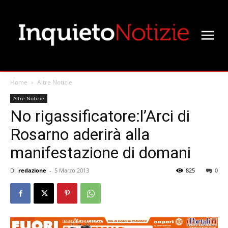
Home
Altre Notizie
Altre Notizie
No rigassificatore:l’Arci di
Rosarno aderirà alla
manifestazione di domani
Di
redazione
-
5 Marzo 2013
825
0