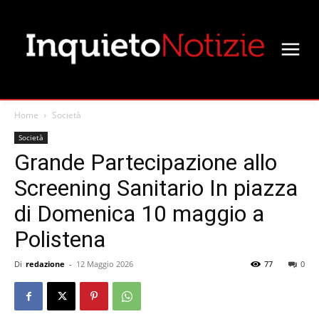
Home
Società
Società
Grande Partecipazione allo
Screening Sanitario In piazza
di Domenica 10 maggio a
Polistena
Di
redazione
-
12 Maggio 2026
77
0