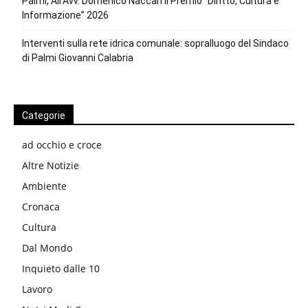
Palmi, All’Avv. Domenico Naccari il Premio “Diritto, Cultura e
Informazione” 2026
Interventi sulla rete idrica comunale: sopralluogo del Sindaco
di Palmi Giovanni Calabria
Categorie
ad occhio e croce
Altre Notizie
Ambiente
Cronaca
Cultura
Dal Mondo
Inquieto dalle 10
Lavoro