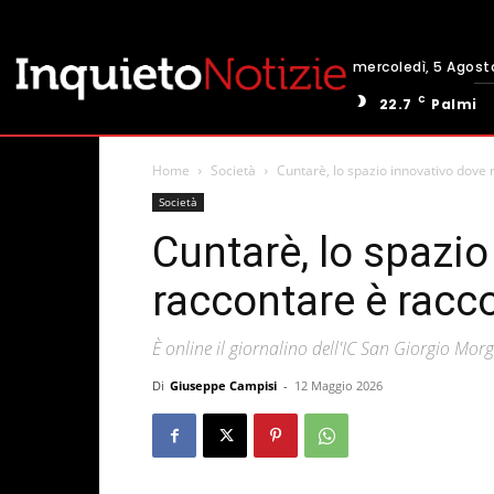
mercoledì, 5 Agost
C
22.7
Palmi
Home
Società
Cuntarè, lo spazio innovativo dove 
Società
Cuntarè, lo spazio
raccontare è racc
È online il giornalino dell'IC San Giorgio Mor
Di
Giuseppe Campisi
-
12 Maggio 2026