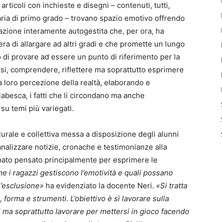
 articoli con inchieste e disegni – contenuti, tutti,
daria di primo grado – trovano spazio emotivo offrendo
cazione interamente autogestita che, per ora, ha
era di allargare ad altri gradi e che promette un lungo
o di provare ad essere un punto di riferimento per la
si, comprendere, riflettere ma soprattutto esprimere
a loro percezione della realtà, elaborando e
abesca, i fatti che li circondano ma anche
 su temi più variegati.
urale e collettiva messa a disposizione degli alunni
analizzare notizie, cronache e testimonianze alla
ipato pensato principalmente per esprimere le
me i ragazzi gestiscono l’emotività e quali possano
ll’esclusione»
ha evidenziato la docente Neri.
«Si tratta
 forma e strumenti. L’obiettivo è sì lavorare sulla
i ma soprattutto lavorare per mettersi in gioco facendo