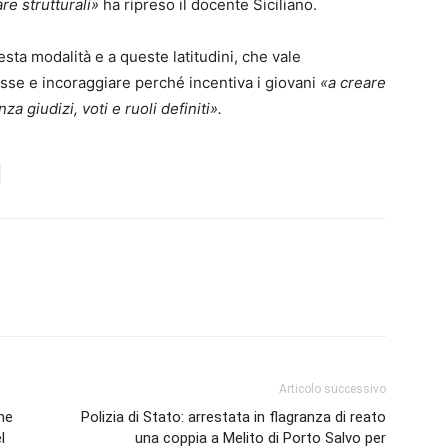
re strutturali»
ha ripreso il docente Siciliano.
sta modalità e a queste latitudini, che vale
sse e incoraggiare perché incentiva i giovani
«a creare
a giudizi, voti e ruoli definiti».
Articolo successivo
one
Polizia di Stato: arrestata in flagranza di reato
l
una coppia a Melito di Porto Salvo per