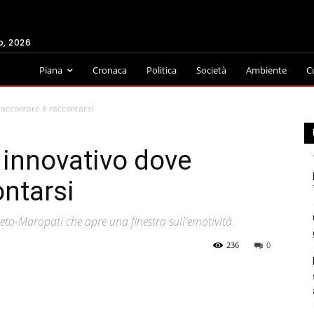
o, 2026
Piana
Cronaca
Politica
Società
Ambiente
C
raccontare è raccontarsi
 innovativo dove
ontarsi
geto-Maropati che apre una finestra sull'emotività
236
0