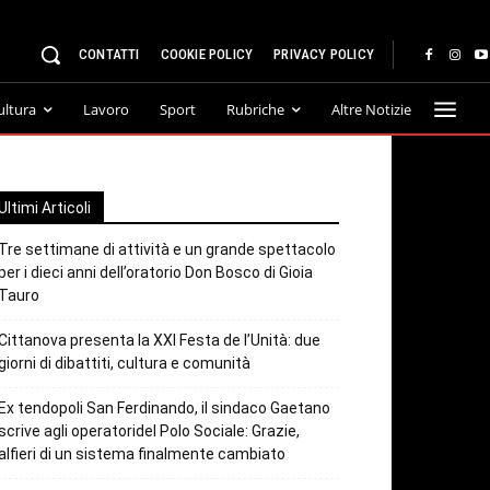
CONTATTI
COOKIE POLICY
PRIVACY POLICY
ultura
Lavoro
Sport
Rubriche
Altre Notizie
Ultimi Articoli
Tre settimane di attività e un grande spettacolo
per i dieci anni dell’oratorio Don Bosco di Gioia
Tauro
Cittanova presenta la XXI Festa de l’Unità: due
giorni di dibattiti, cultura e comunità
Ex tendopoli San Ferdinando, il sindaco Gaetano
scrive agli operatoridel Polo Sociale: Grazie,
alfieri di un sistema finalmente cambiato