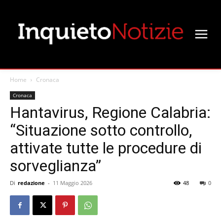
Home
Cronaca
Cronaca
Hantavirus, Regione Calabria:
“Situazione sotto controllo,
attivate tutte le procedure di
sorveglianza”
Di
redazione
-
11 Maggio 2026
48
0