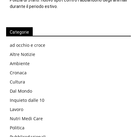
Polizia di Stato: nuovo spot contro l’abbandono degli animali
durante il periodo estivo.
Categorie
ad occhio e croce
Altre Notizie
Ambiente
Cronaca
Cultura
Dal Mondo
Inquieto dalle 10
Lavoro
Nutri Medi Care
Politica
Pubbliredazionali