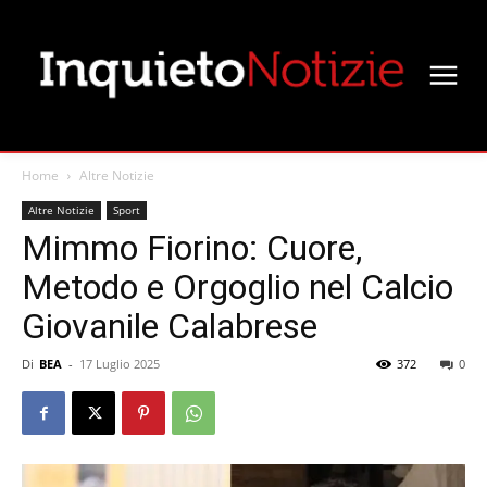
Home
Altre Notizie
Altre Notizie
Sport
Mimmo Fiorino: Cuore,
Metodo e Orgoglio nel Calcio
Giovanile Calabrese
Di
BEA
-
17 Luglio 2025
372
0