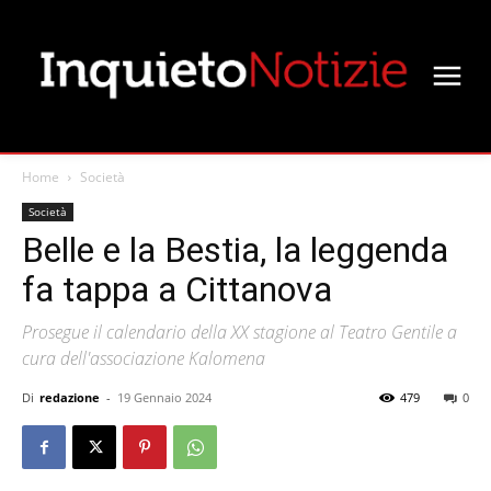
Home
Società
Società
Belle e la Bestia, la leggenda
fa tappa a Cittanova
Prosegue il calendario della XX stagione al Teatro Gentile a
cura dell'associazione Kalomena
Di
redazione
-
19 Gennaio 2024
479
0