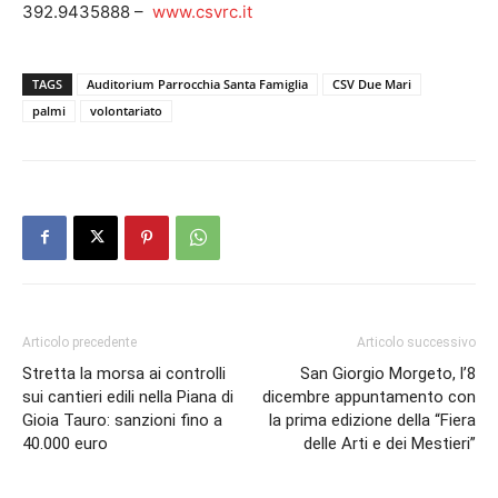
392.9435888 –
www.csvrc.it
TAGS
Auditorium Parrocchia Santa Famiglia
CSV Due Mari
palmi
volontariato
Articolo precedente
Articolo successivo
Stretta la morsa ai controlli
San Giorgio Morgeto, l’8
sui cantieri edili nella Piana di
dicembre appuntamento con
Gioia Tauro: sanzioni fino a
la prima edizione della “Fiera
40.000 euro
delle Arti e dei Mestieri”