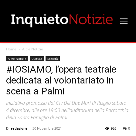
Home
Altre Notizie
Altre Notizie
Cultura
Società
#IOSIAMO, l’opera teatrale
dedicata al volontariato in
scena a Palmi
Iniziativa promossa dal Csv Dei Due Mari di Reggio sabato
4 dicembre, alle ore 18:00 nell'auditorium della Parrocchia
della Santa Famiglia di Palmi
Di
redazione
-
30 Novembre 2021
926
0