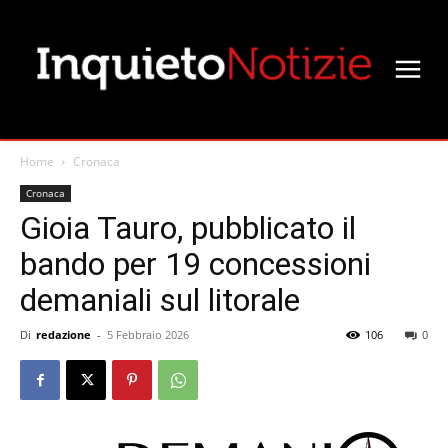
Home
Cronaca
Cronaca
Gioia Tauro, pubblicato il
bando per 19 concessioni
demaniali sul litorale
Di
redazione
-
5 Febbraio 2026
106
0