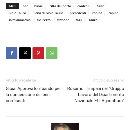
TAGS
bar
binari
città del porto
controlli
furto
Gioia Tauro
Piana di Gioia Tauro
precedenti
rapina
rapine
saltalamacchia
sicurezza
stazione
tagli
Tauro
Articolo precedente
Articolo successivo
Gioia: Approvato il bando per
Rosarno: Timpani nel “Gruppo
la concessione dei beni
Lavoro del Dipartimento
confiscati
Nazionale FLI Agricoltura”