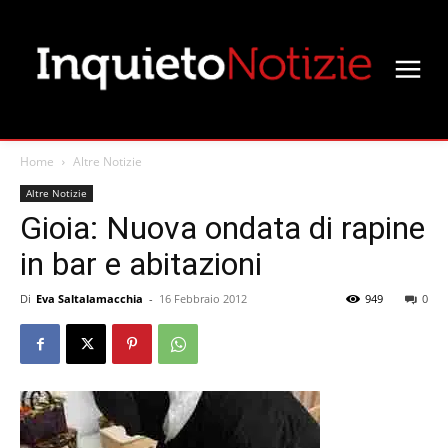
Home
Altre Notizie
Altre Notizie
Gioia: Nuova ondata di rapine
in bar e abitazioni
Di
Eva Saltalamacchia
-
16 Febbraio 2012
949
0