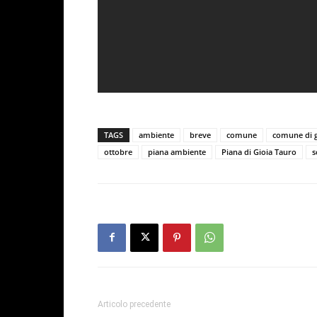
TAGS
ambiente
breve
comune
comune di g
ottobre
piana ambiente
Piana di Gioia Tauro
s
Articolo precedente