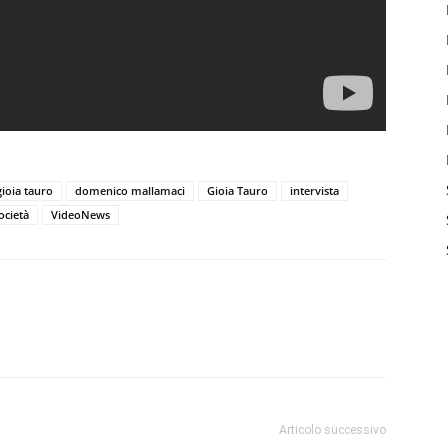
ioia tauro
domenico mallamaci
Gioia Tauro
intervista
ocietà
VideoNews
Articolo successivo