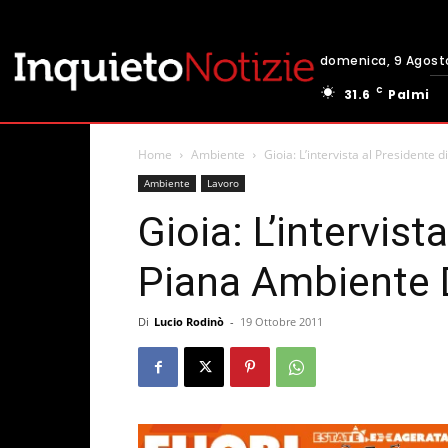
domenica, 9 Agost
C
31.6
Palmi
Home
Ambiente
Gioia: L’intervista al President
Ambiente
Lavoro
Gioia: L’intervist
Piana Ambiente
Di
Lucio Rodinò
-
19 Ottobre 2011