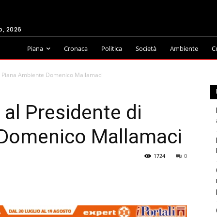
o, 2026
Piana
Cronaca
Politica
Società
Ambiente
C
e di Piana Ambiente Domenico Mallamaci
a al Presidente di
 Domenico Mallamaci
1724
0