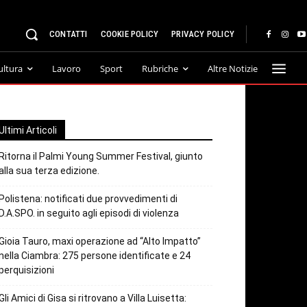
CONTATTI
COOKIE POLICY
PRIVACY POLICY
ultura
Lavoro
Sport
Rubriche
Altre Notizie
Ultimi Articoli
Ritorna il Palmi Young Summer Festival, giunto
alla sua terza edizione.
Polistena: notificati due provvedimenti di
D.A.SPO. in seguito agli episodi di violenza
Gioia Tauro, maxi operazione ad “Alto Impatto”
nella Ciambra: 275 persone identificate e 24
perquisizioni
Gli Amici di Gisa si ritrovano a Villa Luisetta: