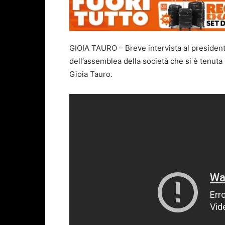
GIOIA TAURO – Breve intervista al preside
dell’assemblea della società che si è tenuta 
Gioia Tauro.