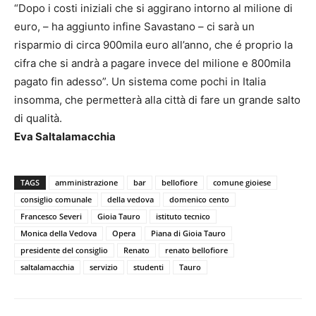
“Dopo i costi iniziali che si aggirano intorno al milione di
euro, – ha aggiunto infine Savastano – ci sarà un
risparmio di circa 900mila euro all’anno, che é proprio la
cifra che si andrà a pagare invece del milione e 800mila
pagato fin adesso”. Un sistema come pochi in Italia
insomma, che permetterà alla città di fare un grande salto
di qualità.
Eva Saltalamacchia
TAGS
amministrazione
bar
bellofiore
comune gioiese
consiglio comunale
della vedova
domenico cento
Francesco Severi
Gioia Tauro
istituto tecnico
Monica della Vedova
Opera
Piana di Gioia Tauro
presidente del consiglio
Renato
renato bellofiore
saltalamacchia
servizio
studenti
Tauro