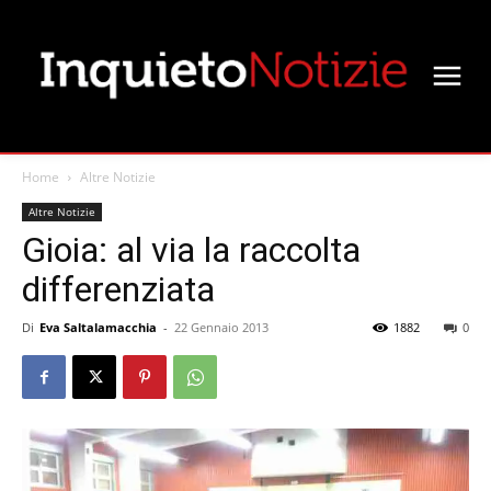
Home
Altre Notizie
Altre Notizie
Gioia: al via la raccolta
differenziata
Di
Eva Saltalamacchia
-
22 Gennaio 2013
1882
0