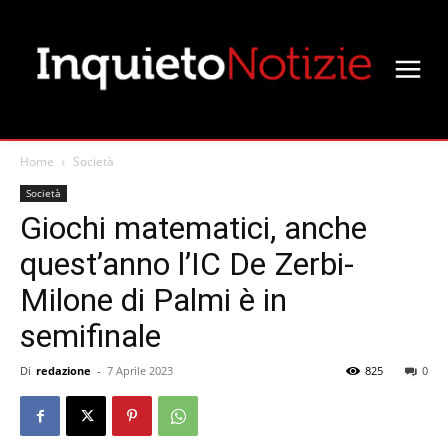
Home
Società
Società
Giochi matematici, anche
quest’anno l’IC De Zerbi-
Milone di Palmi è in
semifinale
Di
redazione
-
7 Aprile 2023
825
0