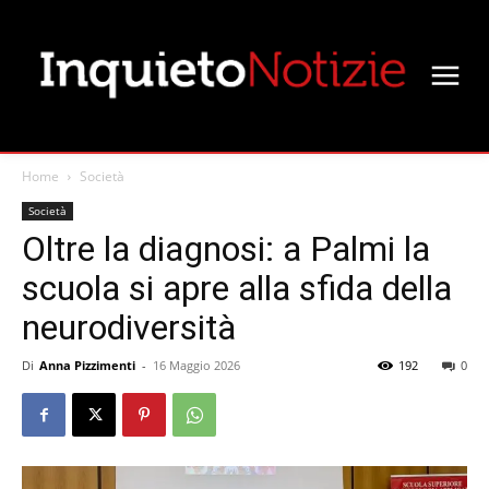
Home
Società
Società
Oltre la diagnosi: a Palmi la
scuola si apre alla sfida della
neurodiversità
Di
Anna Pizzimenti
-
16 Maggio 2026
192
0