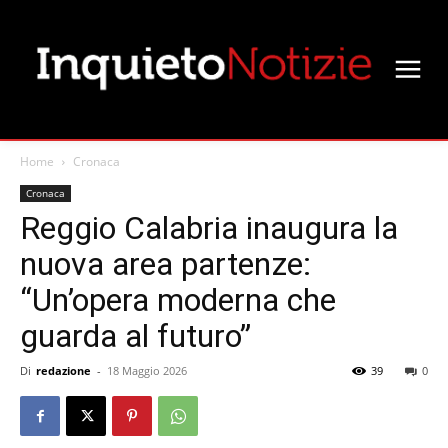
Home
Cronaca
Cronaca
Reggio Calabria inaugura la
nuova area partenze:
“Un’opera moderna che
guarda al futuro”
Di
redazione
-
18 Maggio 2026
39
0