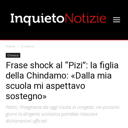
Home
Cronaca
Cronaca
Frase shock al “Pizi”: la figlia
della Chindamo: «Dalla mia
scuola mi aspettavo
sostegno»
Palmi, l’insegnante da oggi risulta in congedo; nei prossimi
giorni la dirigente scolastica potrebbe rilasciare
dichiarazioni ufficiali