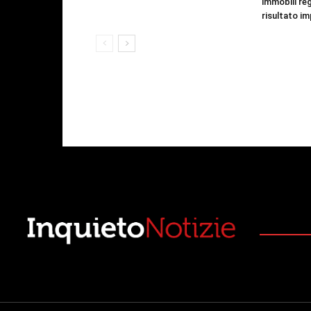
immobili regi
risultato im