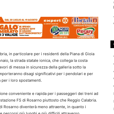
bria, in particolare per i residenti della Piana di Gioia
aio, la strada statale ionica, che collega la costa
avori di messa in sicurezza della galleria sotto la
omporteranno disagi significativi per i pendolari e per
a per i loro spostamenti.
ione conveniente e rapida per i passeggeri dei treni ad
a stazione FS di Rosarno piuttosto che Reggio Calabria.
e di Rosarno diventerà meno attraente, in quanto i
 percorsi più lunghi e più difficili attraverso