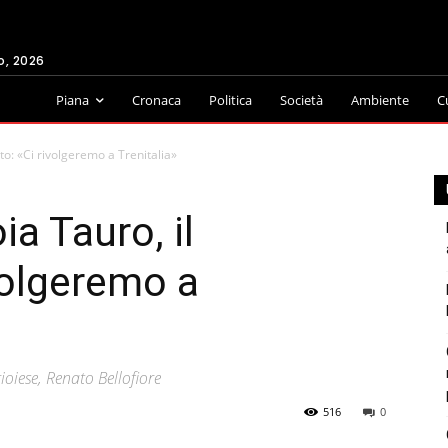
o, 2026
Piana
Cronaca
Politica
Società
Ambiente
C
to: «Ci rivolgeremo a Trenitalia»
a Tauro, il
volgeremo a
oiese, Renato Bellofiore
516
0