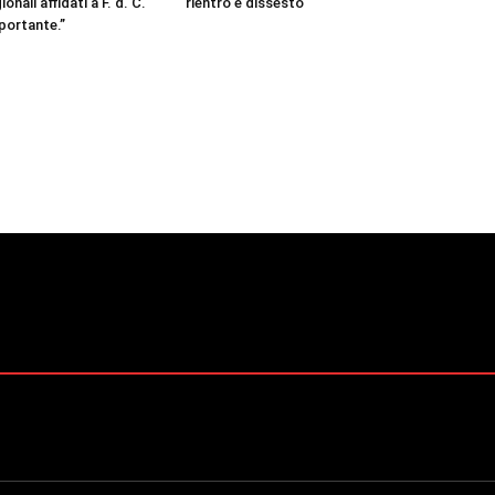
onali affidati a F. d. C.
rientro e dissesto
portante.”