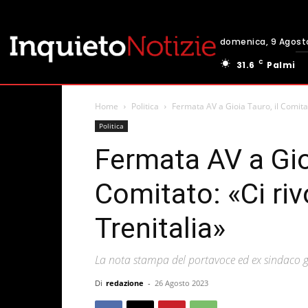
domenica, 9 Agost
C
31.6
Palmi
Home
Politica
Fermata AV a Gioia Tauro, il Comita
Politica
Fermata AV a Gioi
Comitato: «Ci ri
Trenitalia»
La nota stampa del portavoce ed ex sindaco gi
Di
redazione
-
26 Agosto 2023