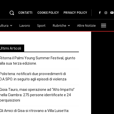
CONTATTI
COOKIE POLICY
PRIVACY POLICY
ultura
Lavoro
Sport
Rubriche
Altre Notizie
Ultimi Articoli
Ritorna il Palmi Young Summer Festival, giunto
alla sua terza edizione.
Polistena: notificati due provvedimenti di
D.A.SPO. in seguito agli episodi di violenza
Gioia Tauro, maxi operazione ad “Alto Impatto”
nella Ciambra: 275 persone identificate e 24
perquisizioni
Gli Amici di Gisa si ritrovano a Villa Luisetta: