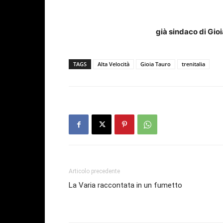
già sindaco di Gio
TAGS
Alta Velocità
Gioia Tauro
trenitalia
Articolo precedente
La Varia raccontata in un fumetto