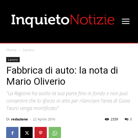
Home
Lavoro
Lavoro
Fabbrica di auto: la nota di
Mario Oliverio
"La Regione ha svolto la sua parte fino in fondo e non può
consentire che lo sforzo in atto per rilanciare l’area di Gioia
Tauro venga mortificato”
Di
redazione
-
22 Aprile 2016
2339
0