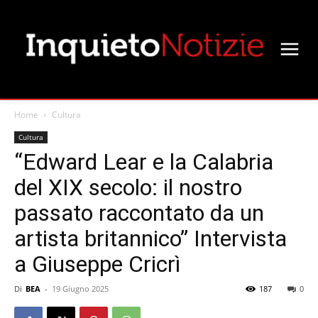
Home
Cultura
Cultura
“Edward Lear e la Calabria
del XIX secolo: il nostro
passato raccontato da un
artista britannico” Intervista
a Giuseppe Cricrì
Di
BEA
-
19 Giugno 2025
187
0