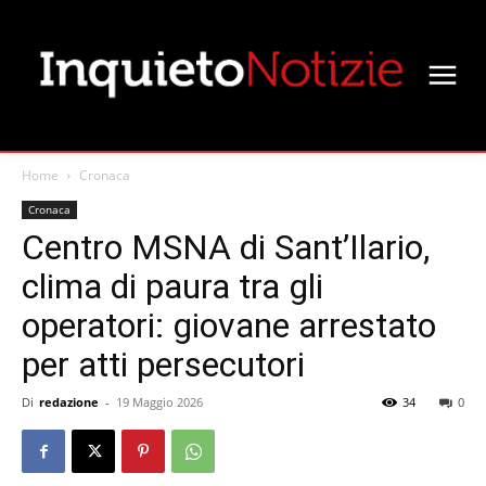
Home
Cronaca
Cronaca
Centro MSNA di Sant’Ilario,
clima di paura tra gli
operatori: giovane arrestato
per atti persecutori
Di
redazione
-
19 Maggio 2026
34
0