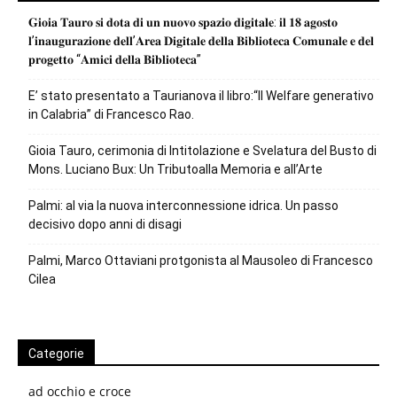
𝐆𝐢𝐨𝐢𝐚 𝐓𝐚𝐮𝐫𝐨 𝐬𝐢 𝐝𝐨𝐭𝐚 𝐝𝐢 𝐮𝐧 𝐧𝐮𝐨𝐯𝐨 𝐬𝐩𝐚𝐳𝐢𝐨 𝐝𝐢𝐠𝐢𝐭𝐚𝐥𝐞: 𝐢𝐥 𝟏𝟖 𝐚𝐠𝐨𝐬𝐭𝐨
𝐥’𝐢𝐧𝐚𝐮𝐠𝐮𝐫𝐚𝐳𝐢𝐨𝐧𝐞 𝐝𝐞𝐥𝐥’𝐀𝐫𝐞𝐚 𝐃𝐢𝐠𝐢𝐭𝐚𝐥𝐞 𝐝𝐞𝐥𝐥𝐚 𝐁𝐢𝐛𝐥𝐢𝐨𝐭𝐞𝐜𝐚 𝐂𝐨𝐦𝐮𝐧𝐚𝐥𝐞 𝐞 𝐝𝐞𝐥
𝐩𝐫𝐨𝐠𝐞𝐭𝐭𝐨 “𝐀𝐦𝐢𝐜𝐢 𝐝𝐞𝐥𝐥𝐚 𝐁𝐢𝐛𝐥𝐢𝐨𝐭𝐞𝐜𝐚”
E’ stato presentato a Taurianova il libro:“Il Welfare generativo
in Calabria” di Francesco Rao.
Gioia Tauro, cerimonia di Intitolazione e Svelatura del Busto di
Mons. Luciano Bux: Un Tributoalla Memoria e all’Arte
Palmi: al via la nuova interconnessione idrica. Un passo
decisivo dopo anni di disagi
Palmi, Marco Ottaviani protgonista al Mausoleo di Francesco
Cilea
Categorie
ad occhio e croce