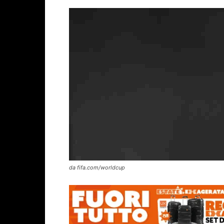
da fifa.com/worldcup