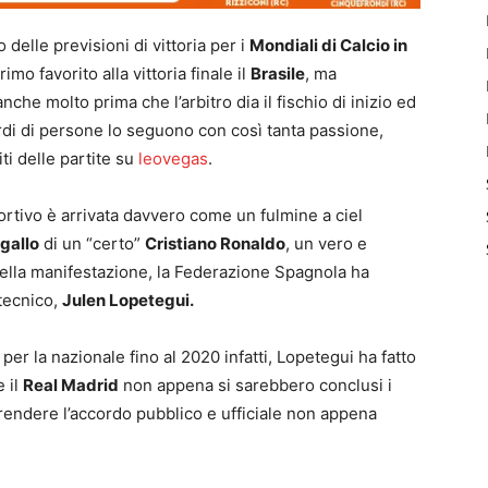
 delle previsioni di vittoria per i
Mondiali di Calcio in
o favorito alla vittoria finale il
Brasile
, ma
nche molto prima che l’arbitro dia il fischio di inizio ed
rdi di persone lo seguono con così tanta passione,
i delle partite su
leovegas
.
ortivo è arrivata davvero come un fulmine a ciel
gallo
di un “certo”
Cristiano Ronaldo
, un vero e
della manifestazione, la Federazione Spagnola ha
tecnico,
Julen Lopetegui.
er la nazionale fino al 2020 infatti, Lopetegui ha fatto
 il
Real Madrid
non appena si sarebbero conclusi i
rendere l’accordo pubblico e ufficiale non appena