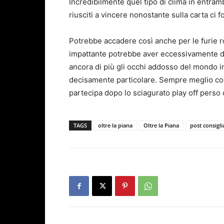
Incredibilmente quel tipo di clima in entram
riusciti a vincere nonostante sulla carta ci f
Potrebbe accadere così anche per le furie r
impattante potrebbe aver eccessivamente des
ancora di più gli occhi addosso del mondo in
decisamente particolare. Sempre meglio com
partecipa dopo lo sciagurato play off perso 
TAGS
oltre la piana
Oltre la Piana
post consigli