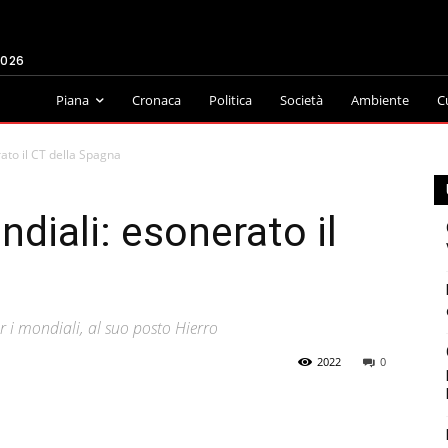
2026
Piana
Cronaca
Politica
Società
Ambiente
C
ato il CT della Spagna
diali: esonerato il
r i mondiali, al suo posto Hierro
2022
0