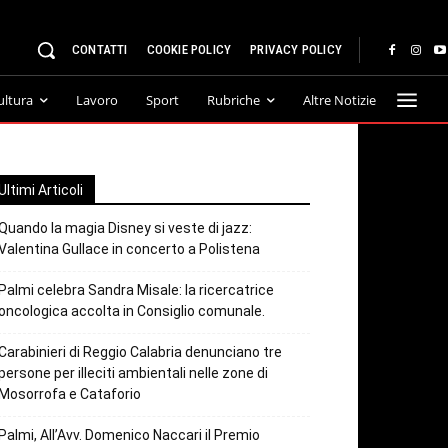
CONTATTI
COOKIE POLICY
PRIVACY POLICY
ultura
Lavoro
Sport
Rubriche
Altre Notizie
Ultimi Articoli
Quando la magia Disney si veste di jazz:
Valentina Gullace in concerto a Polistena
Palmi celebra Sandra Misale: la ricercatrice
oncologica accolta in Consiglio comunale.
Carabinieri di Reggio Calabria denunciano tre
persone per illeciti ambientali nelle zone di
Mosorrofa e Cataforio
Palmi, All’Avv. Domenico Naccari il Premio