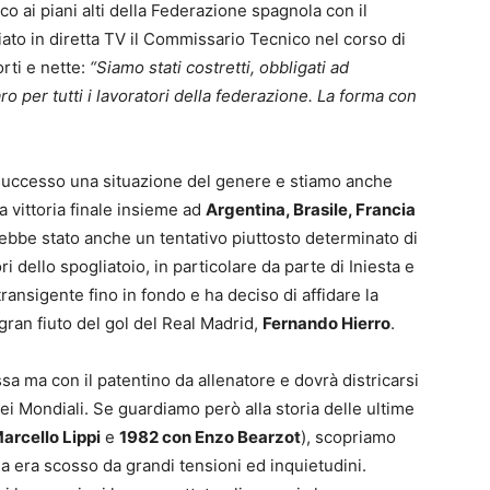
co ai piani alti della Federazione spagnola con il
iato in diretta TV il Commissario Tecnico nel corso di
rti e nette:
“Siamo stati costretti, obbligati ad
 per tutti i lavoratori della federazione. La forma con
successo una situazione del genere e stiamo anche
a vittoria finale insieme ad
Argentina, Brasile, Francia
arebbe stato anche un tentativo piuttosto determinato di
i dello spogliatoio, in particolare da parte di Iniesta e
transigente fino in fondo e ha deciso di affidare la
gran fiuto del gol del Real Madrid,
Fernando Hierro
.
sa ma con il patentino da allenatore e dovrà districarsi
dei Mondiali. Se guardiamo però alla storia delle ultime
arcello Lippi
e
1982 con Enzo Bearzot
), scopriamo
ilia era scosso da grandi tensioni ed inquietudini.