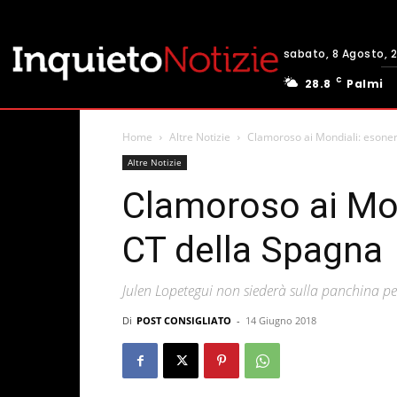
sabato, 8 Agosto, 
C
28.8
Palmi
Home
Altre Notizie
Clamoroso ai Mondiali: esoner
Altre Notizie
Clamoroso ai Mon
CT della Spagna
Julen Lopetegui non siederà sulla panchina pe
Di
POST CONSIGLIATO
-
14 Giugno 2018