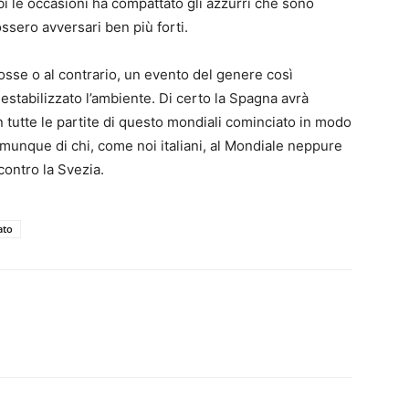
bi le occasioni ha compattato gli azzurri che sono
ossero avversari ben più forti.
osse o al contrario, un evento del genere così
tabilizzato l’ambiente. Di certo la Spagna avrà
 tutte le partite di questo mondiali cominciato in modo
unque di chi, come noi italiani, al Mondiale neppure
contro la Svezia.
ato