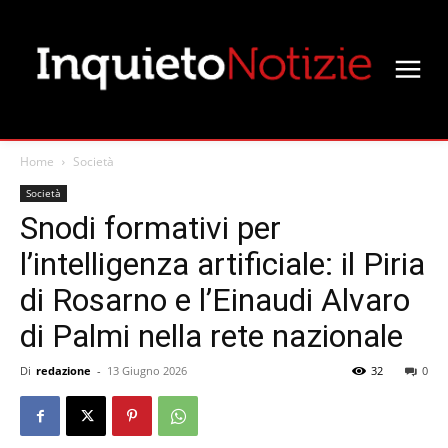
Home
Società
Società
Snodi formativi per
l’intelligenza artificiale: il Piria
di Rosarno e l’Einaudi Alvaro
di Palmi nella rete nazionale
Di
redazione
-
13 Giugno 2026
32
0